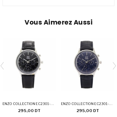
Vous Aimerez Aussi
E
NZO COLLECTION EC2301-24-A
E
NZO COLLECTION EC2301-24-B
295,00 DT
295,00 DT