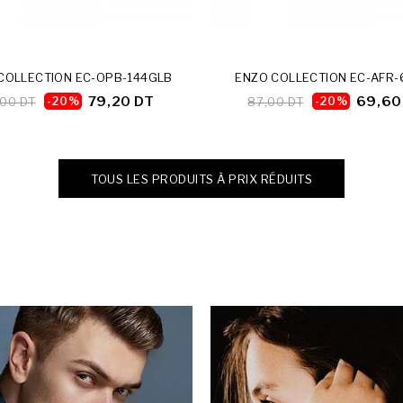
COLLECTION EC-OPB-144GLB
ENZO COLLECTION EC-AFR-
79,20 DT
69,60
00 DT
-20%
87,00 DT
-20%
TOUS LES PRODUITS À PRIX RÉDUITS