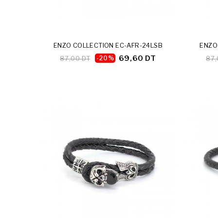
ENZO COLLECTION EC-AFR-24LSB
ENZO
69,60 DT
87,00 DT
-20%
87,