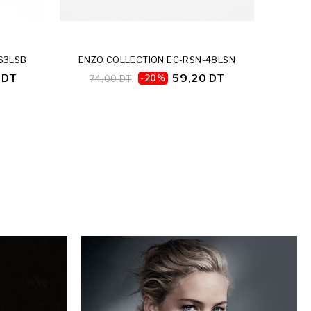
63LSB
ENZO COLLECTION EC-RSN-48LSN
 DT
59,20 DT
74,00 DT
-20%