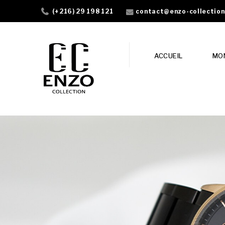
contact@enzo-collectio
(+216) 29 198 121
ACCUEIL
MO