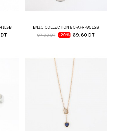
141LSB
ENZO COLLECTION EC-AFR-85LSB
 DT
69,60 DT
87,00 DT
-20%