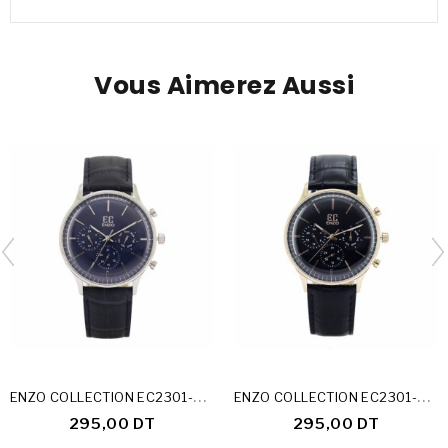
Vous Aimerez Aussi
E
NZO COLLECTION EC2301-24-B
E
NZO COLLECTION EC2301-24-C
295,00 DT
295,00 DT