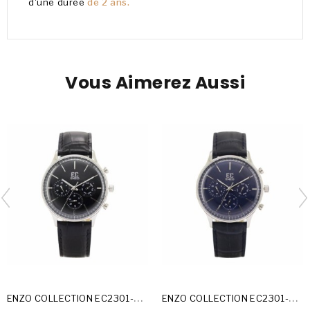
d'une durée
de 2 ans.
Vous Aimerez Aussi
E
NZO COLLECTION EC2301-24-A
E
NZO COLLECTION EC2301-24-B