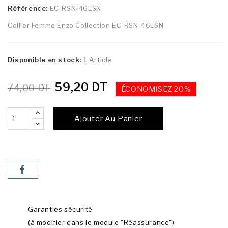
Référence:
EC-RSN-46LSN
Collier Femme Enzo Collection EC-RSN-46LSN
Disponible en stock:
1 Article
59,20 DT
74,00 DT
ÉCONOMISEZ 20%
Ajouter Au Panier
Garanties sécurité
(à modifier dans le module "Réassurance")