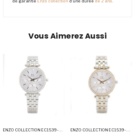
de garantie
Enzo collection
d'une durée
de 2 ans.
Vous Aimerez Aussi
E
NZO COLLECTION EC1539-MF-25-A
E
NZO COLLECTION EC1539-MF-25-C