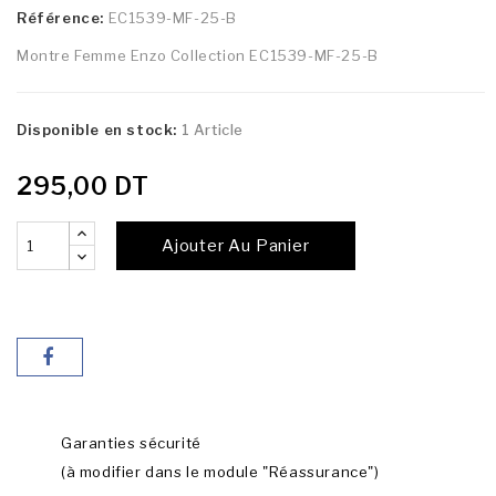
Référence:
EC1539-MF-25-B
Montre Femme Enzo Collection EC1539-MF-25-B
Disponible en stock:
1 Article
295,00 DT
Ajouter Au Panier
Garanties sécurité
(à modifier dans le module "Réassurance")