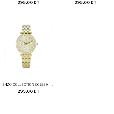
295,00 DT
295,00 DT
E
NZO COLLECTION EC1539-MF-25-D
295,00 DT