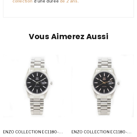
collection
d'une durée
de 2 ans.
Vous Aimerez Aussi
E
NZO COLLECTION EC1180-25-A
E
NZO COLLECTION EC1180-25-C