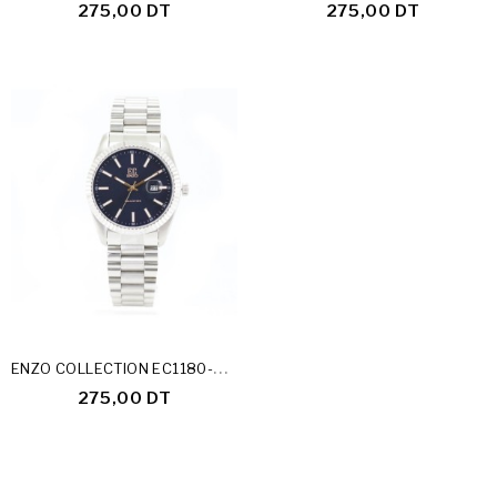
275,00 DT
275,00 DT
E
NZO COLLECTION EC1180-25-D
275,00 DT