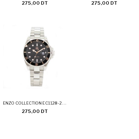
275,00 DT
275,00 DT
E
NZO COLLECTION EC1128-25-C
275,00 DT