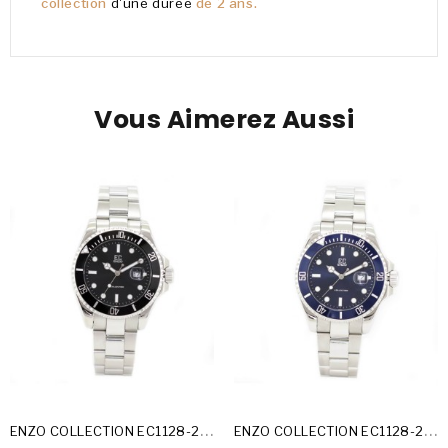
collection
d'une durée
de 2 ans.
Vous Aimerez Aussi
E
NZO COLLECTION EC1128-25-A
E
NZO COLLECTION EC1128-25-B