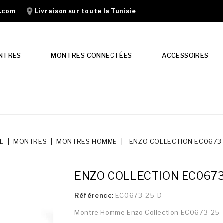
n.com
Livraison sur toute la Tunisie
NTRES
MONTRES CONNECTÉES
ACCESSOIRES
L
MONTRES
MONTRES HOMME
ENZO COLLECTION EC0673
ENZO COLLECTION EC0673
Référence:
EC0673-25-D
Montre Homme Enzo Collection EC0673-25