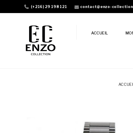
contact@enzo-collectio
(+216) 29 198 121
ACCUEIL
MO
ACCUEI