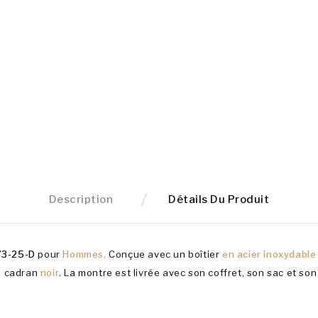
Description
Détails Du Produit
3-25-D
pour
Hommes,
Conçue avec un boîtier
en acier inoxydabl
n cadran
noir
. La montre est livrée avec son coffret, son sac et son