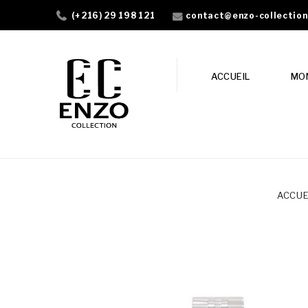
contact@enzo-collectio
(+216) 29 198 121
ACCUEIL
MO
ACCUE