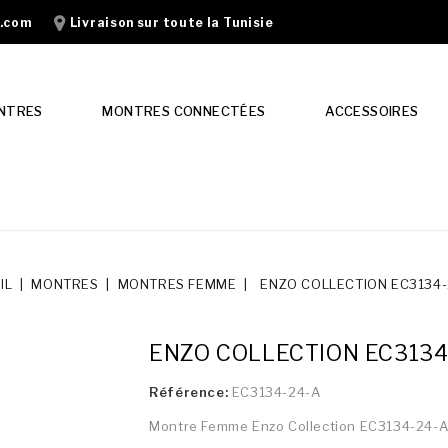
n.com
Livraison sur toute la Tunisie
NTRES
MONTRES CONNECTÉES
ACCESSOIRES
IL
MONTRES
MONTRES FEMME
ENZO COLLECTION EC3134-
ENZO COLLECTION EC3134
Référence:
EC3134-24-A
Montre Femme Enzo Collection EC3134-24-