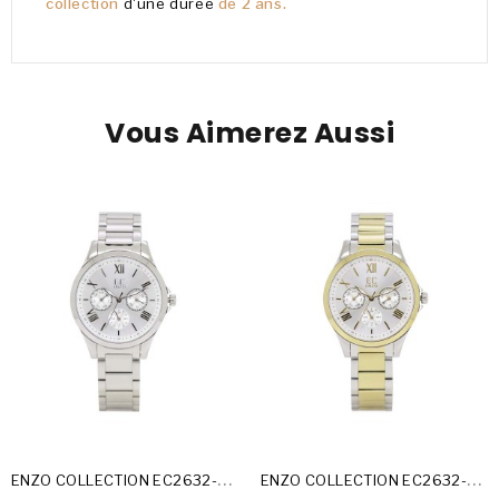
collection
d'une durée
de 2 ans.
Vous Aimerez Aussi
E
NZO COLLECTION EC2632-24-A
E
NZO COLLECTION EC2632-24-B