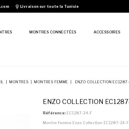
n.com
Livraison sur toute la Tunisie
NTRES
MONTRES CONNECTÉES
ACCESSOIRES
IL
MONTRES
MONTRES FEMME
ENZO COLLECTION EC1287-
ENZO COLLECTION EC1287
Référence:
EC1287-24-F
Montre Femme Enzo Collection EC1287-24-F