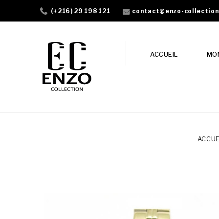
contact@enzo-collectio
(+216) 29 198 121
ACCUEIL
MO
ACCUE