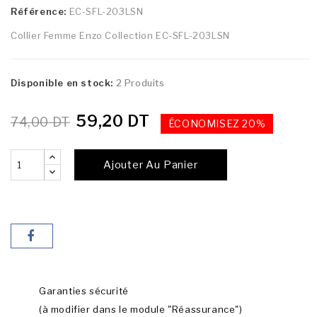
Référence:
EC-SFL-203LSN
Collier Femme Enzo Collection EC-SFL-203LSN
Disponible en stock:
2 Produits
59,20 DT
74,00 DT
ÉCONOMISEZ 20%
Ajouter Au Panier
Garanties sécurité
(à modifier dans le module "Réassurance")