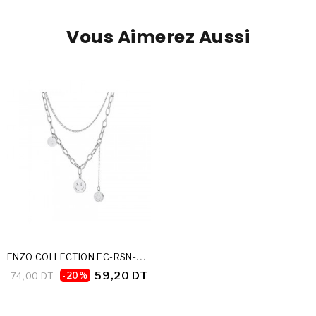
Vous Aimerez Aussi
E
NZO COLLECTION EC-RSN-300LSN
59,20 DT
74,00 DT
-20%