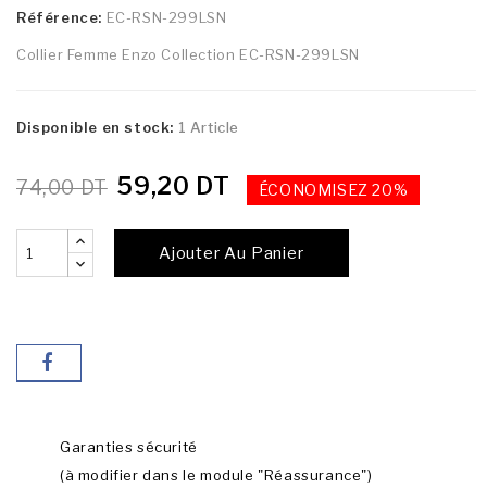
Référence:
EC-RSN-299LSN
Collier Femme Enzo Collection EC-RSN-299LSN
Disponible en stock:
1 Article
59,20 DT
74,00 DT
ÉCONOMISEZ 20%
Ajouter Au Panier
Garanties sécurité
(à modifier dans le module "Réassurance")