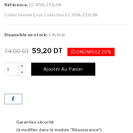
Référence:
EC-RSN-233LSN
Collier Femme Enzo Collection EC-RSN-233LSN
Disponible en stock:
1 Article
59,20 DT
74,00 DT
ÉCONOMISEZ 20%
Ajouter Au Panier
Garanties sécurité
(à modifier dans le module "Réassurance")