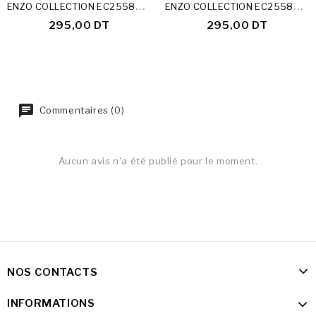
E
NZO COLLECTION EC2558MF-23-A
E
NZO COLLECTION EC2558MF-23-D
295,00 DT
295,00 DT
Commentaires (0)
Aucun avis n'a été publié pour le moment.
NOS CONTACTS
INFORMATIONS