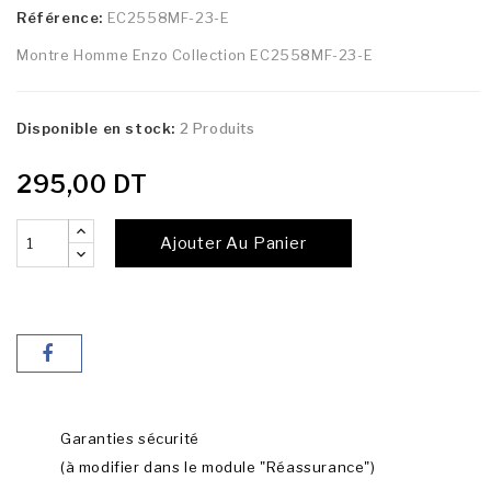
Référence:
EC2558MF-23-E
Montre Homme Enzo Collection EC2558MF-23-E
Disponible en stock:
2 Produits
295,00 DT
Ajouter Au Panier
Garanties sécurité
(à modifier dans le module "Réassurance")