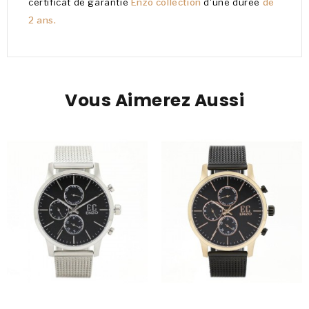
certificat de garantie
Enzo collection
d'une durée
de
2 ans.
Vous Aimerez Aussi