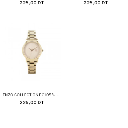
225,00 DT
225,00 DT
E
NZO COLLECTION EC1053-23-E
225,00 DT