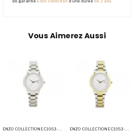
de garantie
Enzo collection
d'une durée
de 2 ans.
Vous Aimerez Aussi
E
NZO COLLECTION EC1053-23-A
E
NZO COLLECTION EC1053-23-B