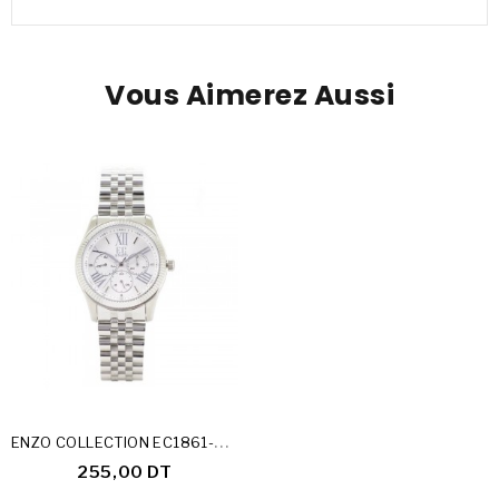
Vous Aimerez Aussi
E
NZO COLLECTION EC1861-22-A
255,00 DT