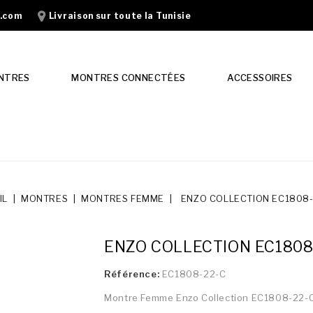
n.com
Livraison sur toute la Tunisie
NTRES
MONTRES CONNECTÉES
ACCESSOIRES
IL
MONTRES
MONTRES FEMME
ENZO COLLECTION EC1808
ENZO COLLECTION EC1808
Référence:
EC1808-22-C
Montre Femme Enzo Collection EC1808-22-