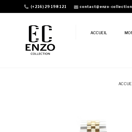
contact@enzo-collectio
(+216) 29 198 121
ACCUEIL
MO
ACCUE