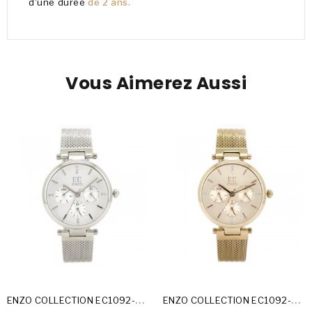
d'une durée
de 2 ans.
Vous Aimerez Aussi
E
NZO COLLECTION EC1092-22-A
E
NZO COLLECTION EC1092-22-E