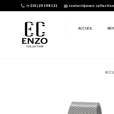
contact@enzo-collectio
(+216) 29 198 121
ACCUEIL
MO
ACCU