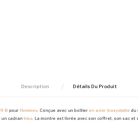
Description
Détails Du Produit
19-B
pour
Hommes,
Conçue avec un boîtier
en acier inoxydable
du 
t un cadran
bleu
. La montre est livrée avec son coffret, son sac et