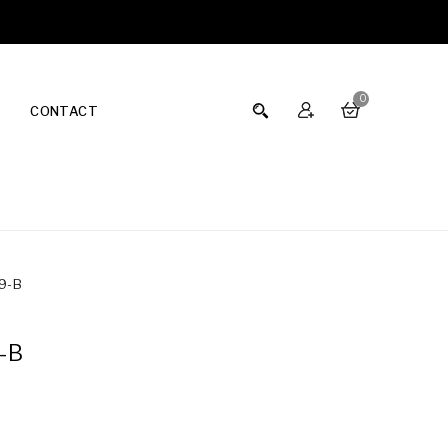
0
CONTACT
9-B
-B