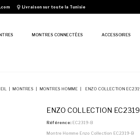
n.com
Livraison sur toute la Tunisie
NTRES
MONTRES CONNECTÉES
ACCESSOIRES
EIL
MONTRES
MONTRES HOMME
ENZO COLLECTION EC231
ENZO COLLECTION EC2319
Référence:
EC2319-B
Montre Homme Enzo Collection EC2319-B