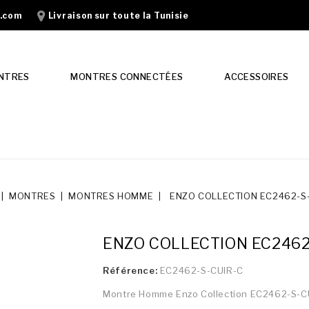
n.com
Livraison sur toute la Tunisie
NTRES
MONTRES CONNECTÉES
ACCESSOIRES
MONTRES
MONTRES HOMME
ENZO COLLECTION EC2462-S
ENZO COLLECTION EC2462
Référence:
EC2462-S-CUIR-C
Montre Homme Enzo Collection EC2462-S-C