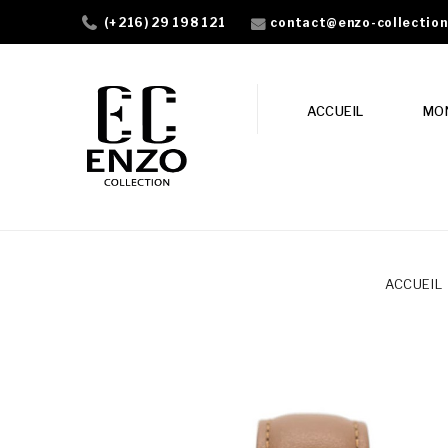
contact@enzo-collectio
(+216) 29 198 121
ACCUEIL
MO
ACCUEIL