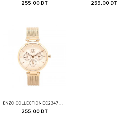
255,00 DT
255,00 DT
E
NZO COLLECTION EC2347MF-E
255,00 DT