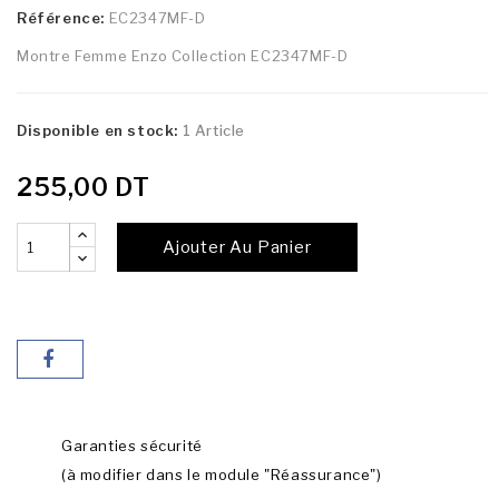
Référence:
EC2347MF-D
Montre Femme Enzo Collection EC2347MF-D
Disponible en stock:
1 Article
255,00 DT
Ajouter Au Panier
Garanties sécurité
(à modifier dans le module "Réassurance")