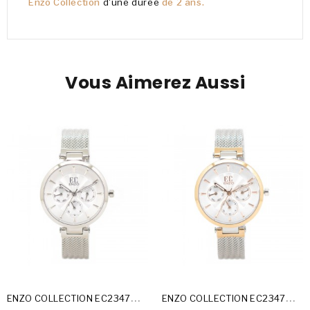
Enzo Collection
d'une durée
de 2 ans.
Vous Aimerez Aussi
E
NZO COLLECTION EC2347MF-A
E
NZO COLLECTION EC2347MF-C